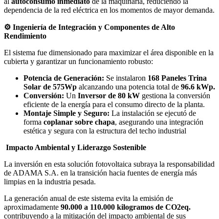
al
autoconsumo inmediato
de la maquinaria, reduciendo la
dependencia de la red eléctrica en los momentos de mayor demanda.
⚙️ Ingeniería de Integración y Componentes de Alto
Rendimiento
El sistema fue dimensionado para maximizar el área disponible en la
cubierta y garantizar un funcionamiento robusto:
Potencia de Generación:
Se instalaron
168 Paneles Trina
Solar de 575Wp
alcanzando una potencia total de
96.6 kWp.
Conversión:
Un
Inversor de 80 kW
gestiona la conversión
eficiente de la energía para el consumo directo de la planta.
Montaje Simple y Seguro:
La instalación se ejecutó de
forma
coplanar sobre chapa
, asegurando una integración
estética y segura con la estructura del techo industrial
Impacto Ambiental y Liderazgo Sostenible
La inversión en esta solución fotovoltaica subraya la responsabilidad
de ADAMA S.A. en la transición hacia fuentes de energía más
limpias en la industria pesada.
La generación anual de este sistema evita la emisión de
aproximadamente
90.000 a 110.000 kilogramos de CO2eq.
contribuyendo a la mitigación del impacto ambiental de sus