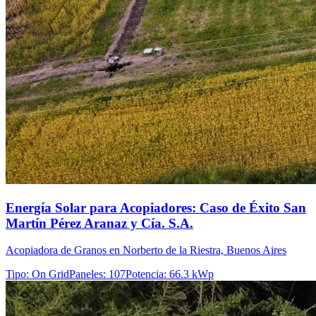
Energía Solar para Acopiadores: Caso de Éxito San
Martín Pérez Aranaz y Cía. S.A.
Acopiadora de Granos en Norberto de la Riestra, Buenos Aires
Tipo
:
On Grid
Paneles
:
107
Potencia
:
66.3 kWp