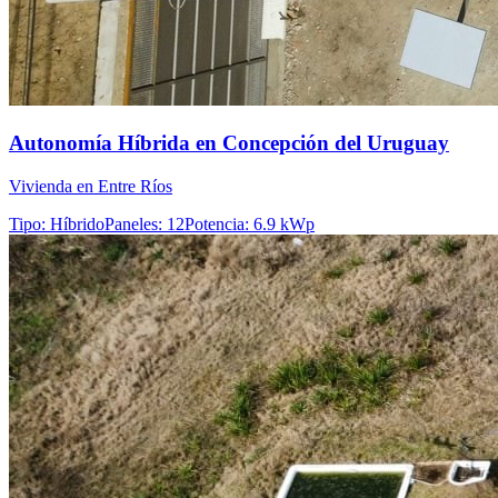
Autonomía Híbrida en Concepción del Uruguay
Vivienda en Entre Ríos
Tipo
:
Híbrido
Paneles
:
12
Potencia
:
6.9 kWp