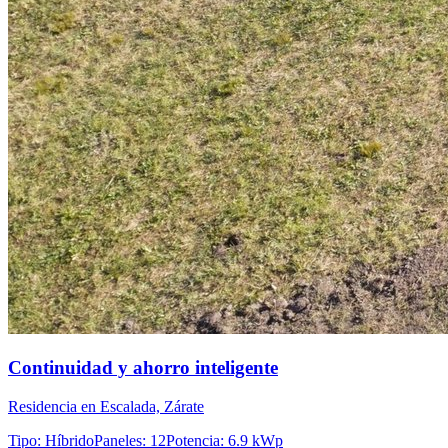
Continuidad y ahorro inteligente
Residencia en Escalada, Zárate
Tipo
:
Híbrido
Paneles
:
12
Potencia
:
6.9 kWp