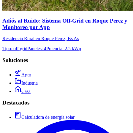
Adiós al Ruido: Sistema Off-Grid en Roque Perez y
Monitoreo por App
Residencia Rural en Roque Perez, Bs As
Tipo
:
off grid
Paneles
:
4
Potencia
:
2.5 kWp
Soluciones
Agro
Industria
Casa
Destacados
Calculadora de energía solar