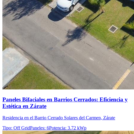
Paneles Bifaciales en Barrios Cerrados: Eficiencia y
Estética en Zárate
Residencia en el Barrio Cerrado Solares del Carmen, Zárate
Tipo
:
Off Grid
Paneles
:
6
Potencia
:
3.72 kWp