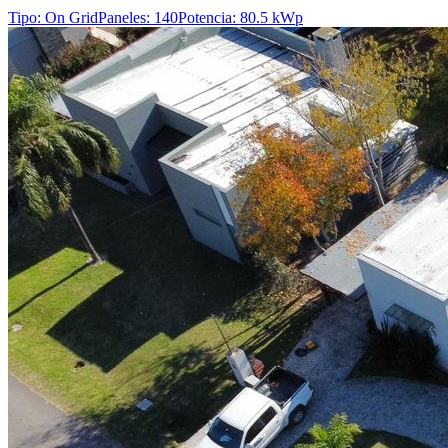
Tipo
:
On Grid
Paneles
:
140
Potencia
:
80.5 kWp