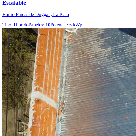
Escalable
Barrio Fincas de Duggan, La Plata
Tipo
:
Hibrido
Paneles
:
10
Potencia
:
6 kWp