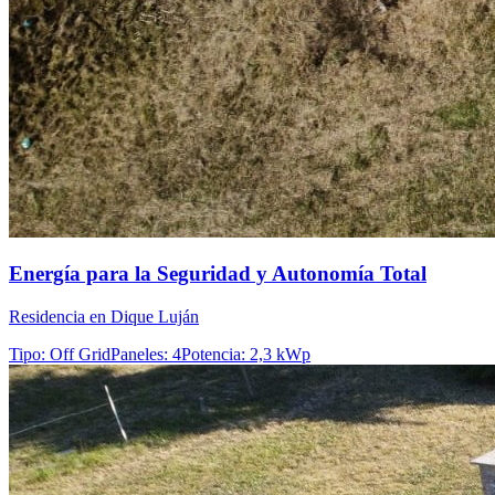
Energía para la Seguridad y Autonomía Total
Residencia en Dique Luján
Tipo
:
Off Grid
Paneles
:
4
Potencia
:
2,3 kWp