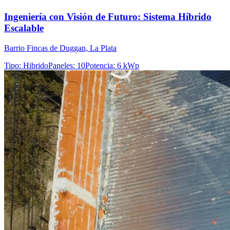
Ingeniería con Visión de Futuro: Sistema Híbrido
Escalable
Barrio Fincas de Duggan, La Plata
Tipo
:
Hibrido
Paneles
:
10
Potencia
:
6 kWp