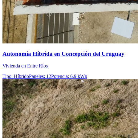
Autonomía Híbrida en Concepción del Uruguay
Vivienda en Entre Ríos
Tipo
:
Híbrido
Paneles
:
12
Potencia
:
6.9 kWp