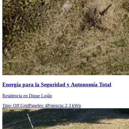
Energía para la Seguridad y Autonomía Total
Residencia en Dique Luján
Tipo
:
Off Grid
Paneles
:
4
Potencia
:
2,3 kWp