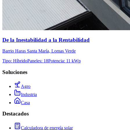
De la Inestabilidad a la Rentabilidad
Barrio Haras Santa María, Lomas Verde
Tipo
:
Híbrido
Paneles
:
18
Potencia
:
11 kWp
Soluciones
Agro
Industria
Casa
Destacados
Calculadora de energía solar