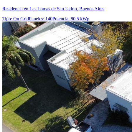
Residencia en Las Lomas de San Isidrio, Buenos Aires
Tipo
:
On Grid
Paneles
:
140
Potencia
:
80.5 kWp