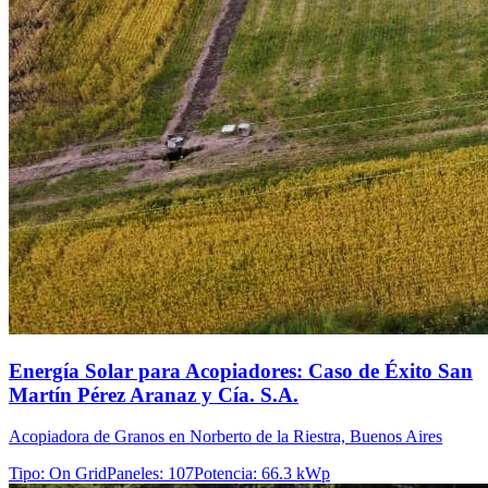
Energía Solar para Acopiadores: Caso de Éxito San
Martín Pérez Aranaz y Cía. S.A.
Acopiadora de Granos en Norberto de la Riestra, Buenos Aires
Tipo
:
On Grid
Paneles
:
107
Potencia
:
66.3 kWp