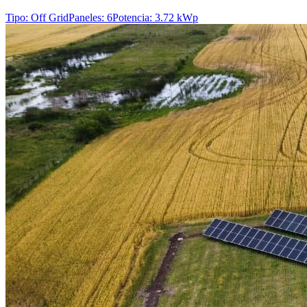
Tipo
:
Off Grid
Paneles
:
6
Potencia
:
3.72 kWp