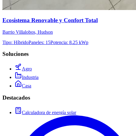
Ecosistema Renovable y Confort Total
Barrio Villalobos, Hudson
Tipo
:
Híbrido
Paneles
:
15
Potencia
:
8.25 kWp
Soluciones
Agro
Industria
Casa
Destacados
Calculadora de energía solar