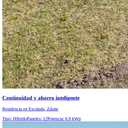
Continuidad y ahorro inteligente
Residencia en Escalada, Zárate
Tipo
:
Híbrido
Paneles
:
12
Potencia
:
6.9 kWp