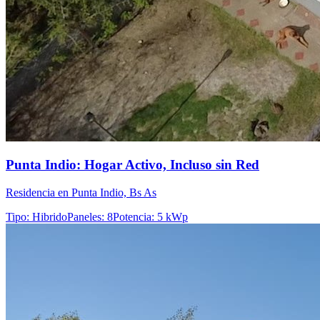
Punta Indio: Hogar Activo, Incluso sin Red
Residencia en Punta Indio, Bs As
Tipo
:
Hibrido
Paneles
:
8
Potencia
:
5 kWp