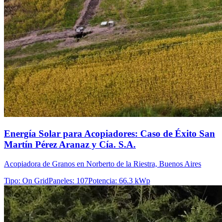
Energía Solar para Acopiadores: Caso de Éxito San
Martín Pérez Aranaz y Cía. S.A.
Acopiadora de Granos en Norberto de la Riestra, Buenos Aires
Tipo
:
On Grid
Paneles
:
107
Potencia
:
66.3 kWp