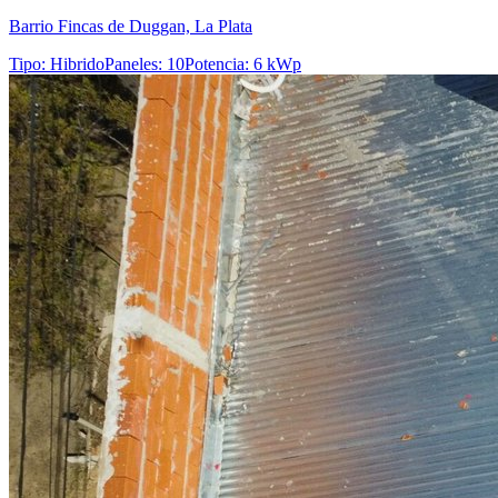
Barrio Fincas de Duggan, La Plata
Tipo
:
Hibrido
Paneles
:
10
Potencia
:
6 kWp