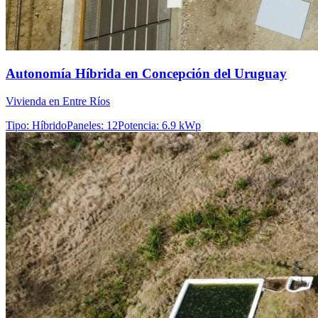
Autonomía Híbrida en Concepción del Uruguay
Vivienda en Entre Ríos
Tipo
:
Híbrido
Paneles
:
12
Potencia
:
6.9 kWp