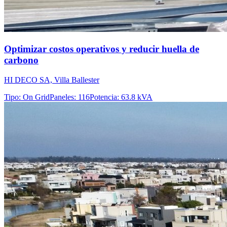
Optimizar costos operativos y reducir huella de
carbono
HI DECO SA, Villa Ballester
Tipo
:
On Grid
Paneles
:
116
Potencia
:
63.8 kVA