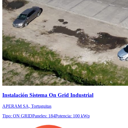
Instalación Sistema On Grid Industrial
APERAM SA, Tortuguitas
Tipo
:
ON GRID
Paneles
:
184
Potencia
:
100 kWp