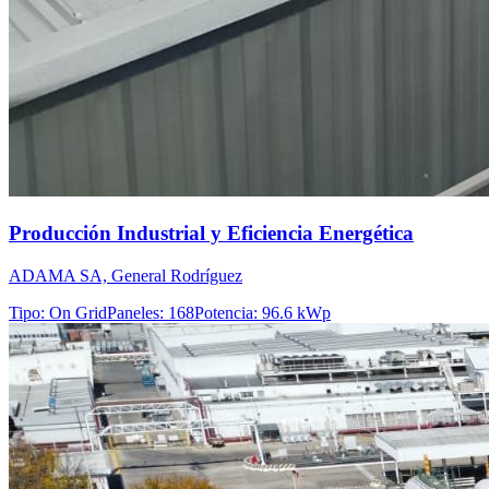
Producción Industrial y Eficiencia Energética
ADAMA SA, General Rodríguez
Tipo
:
On Grid
Paneles
:
168
Potencia
:
96.6 kWp