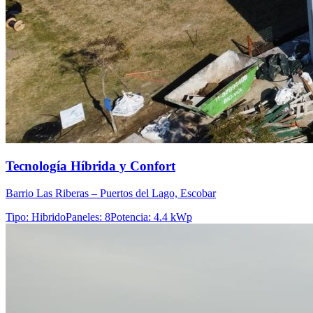
Tecnología Híbrida y Confort
Barrio Las Riberas – Puertos del Lago, Escobar
Tipo
:
Hibrido
Paneles
:
8
Potencia
:
4.4 kWp