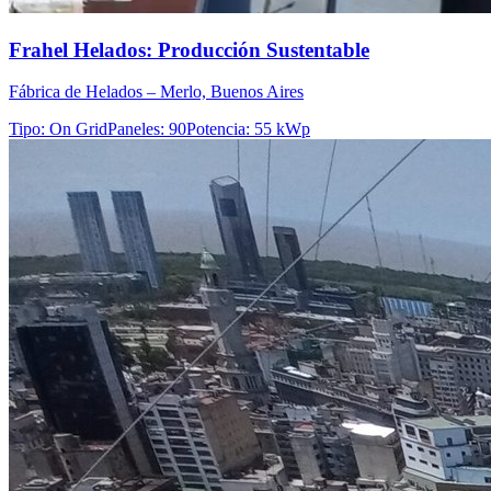
Frahel Helados: Producción Sustentable
Fábrica de Helados – Merlo, Buenos Aires
Tipo
:
On Grid
Paneles
:
90
Potencia
:
55 kWp