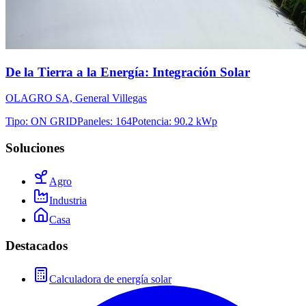
De la Tierra a la Energía: Integración Solar
OLAGRO SA, General Villegas
Tipo
:
ON GRID
Paneles
:
164
Potencia
:
90.2 kWp
Soluciones
Agro
Industria
Casa
Destacados
Calculadora de energía solar