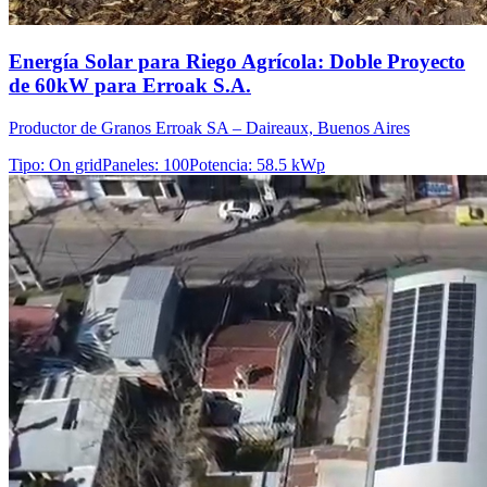
Energía Solar para Riego Agrícola: Doble Proyecto
de 60kW para Erroak S.A.
Productor de Granos Erroak SA – Daireaux, Buenos Aires
Tipo
:
On grid
Paneles
:
100
Potencia
:
58.5 kWp