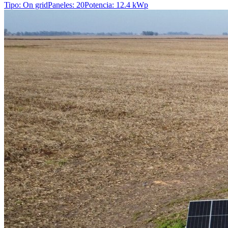
Tipo
:
On grid
Paneles
:
20
Potencia
:
12.4 kWp