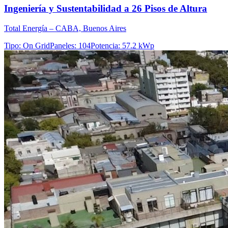
Ingeniería y Sustentabilidad a 26 Pisos de Altura
Total Energía – CABA, Buenos Aires
Tipo
:
On Grid
Paneles
:
104
Potencia
:
57.2 kWp