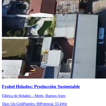
Frahel Helados: Producción Sustentable
Fábrica de Helados – Merlo, Buenos Aires
Tipo
:
On Grid
Paneles
:
90
Potencia
:
55 kWp