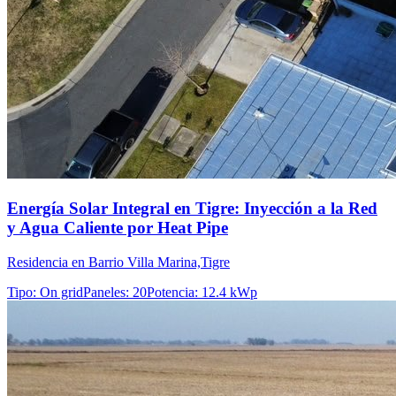
Energía Solar Integral en Tigre: Inyección a la Red
y Agua Caliente por Heat Pipe
Residencia en Barrio Villa Marina,Tigre
Tipo
:
On grid
Paneles
:
20
Potencia
:
12.4 kWp