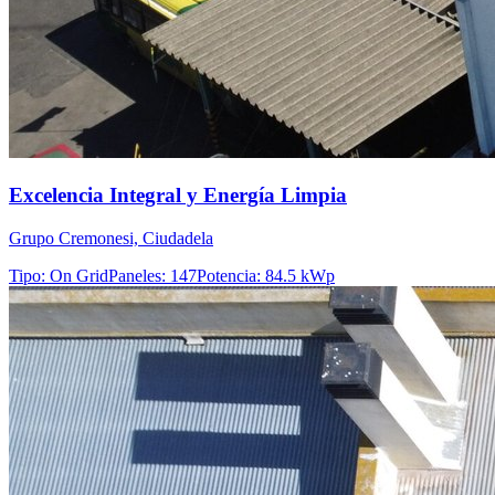
Excelencia Integral y Energía Limpia
Grupo Cremonesi, Ciudadela
Tipo
:
On Grid
Paneles
:
147
Potencia
:
84.5 kWp