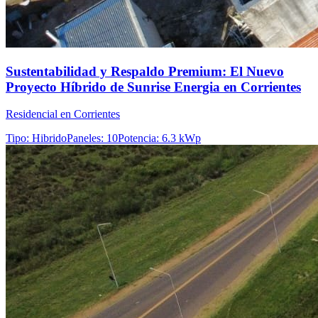
Sustentabilidad y Respaldo Premium: El Nuevo
Proyecto Híbrido de Sunrise Energia en Corrientes
Residencial en Corrientes
Tipo
:
Hibrido
Paneles
:
10
Potencia
:
6.3 kWp