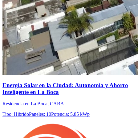
Energía Solar en la Ciudad: Autonomía y Ahorro
Inteligente en La Boca
Residencia en La Boca, CABA
Tipo
:
Hibrido
Paneles
:
10
Potencia
:
5.85 kWp