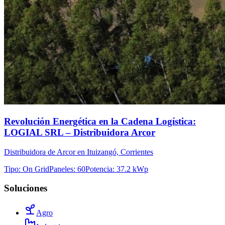
Revolución Energética en la Cadena Logística:
LOGIAL SRL – Distribuidora Arcor
Distribuidora de Arcor en Ituizangó, Corrientes
Tipo
:
On Grid
Paneles
:
60
Potencia
:
37.2 kWp
Soluciones
Agro