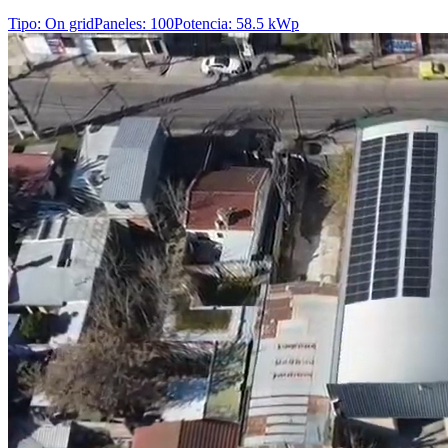
Tipo
:
On grid
Paneles
:
100
Potencia
:
58.5 kWp