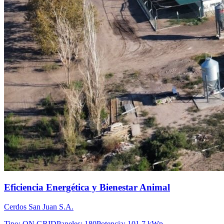
Eficiencia Energética y Bienestar Animal
Cerdos San Juan S.A.
Tipo
:
ON GRID
Paneles
:
180
Potencia
:
101.7 kWp