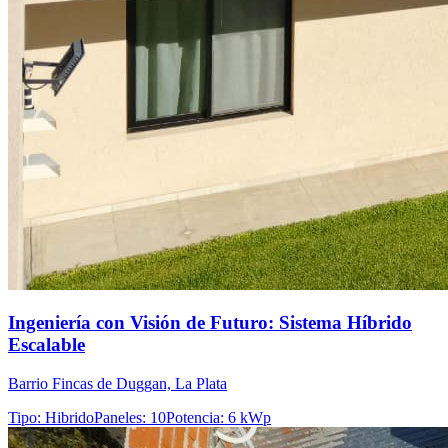
Ingeniería con Visión de Futuro: Sistema Híbrido
Escalable
Barrio Fincas de Duggan, La Plata
Tipo
:
Hibrido
Paneles
:
10
Potencia
:
6 kWp