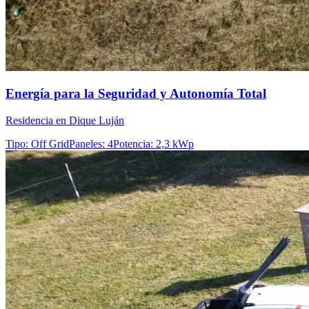
Energía para la Seguridad y Autonomía Total
Residencia en Dique Luján
Tipo
:
Off Grid
Paneles
:
4
Potencia
:
2,3 kWp