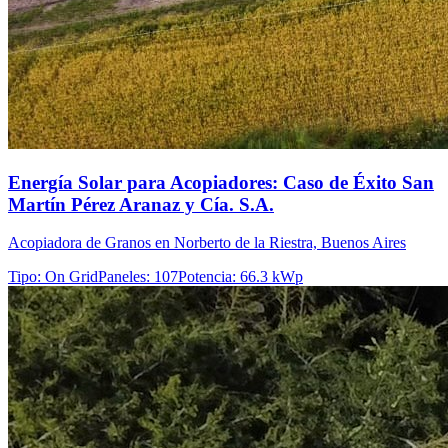
Energía Solar para Acopiadores: Caso de Éxito San
Martín Pérez Aranaz y Cía. S.A.
Acopiadora de Granos en Norberto de la Riestra, Buenos Aires
Tipo
:
On Grid
Paneles
:
107
Potencia
:
66.3 kWp