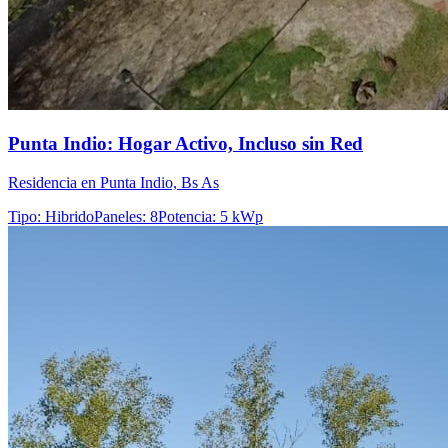
Punta Indio: Hogar Activo, Incluso sin Red
Residencia en Punta Indio, Bs As
Tipo
:
Hibrido
Paneles
:
8
Potencia
:
5 kWp