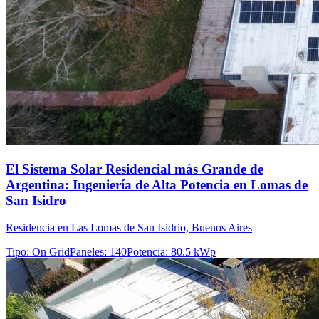
El Sistema Solar Residencial más Grande de
Argentina: Ingeniería de Alta Potencia en Lomas de
San Isidro
Residencia en Las Lomas de San Isidrio, Buenos Aires
Tipo
:
On Grid
Paneles
:
140
Potencia
:
80.5 kWp