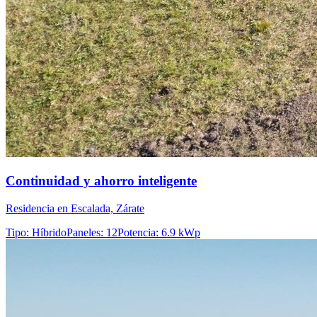
Continuidad y ahorro inteligente
Residencia en Escalada, Zárate
Tipo
:
Híbrido
Paneles
:
12
Potencia
:
6.9 kWp