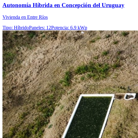
Autonomía Híbrida en Concepción del Uruguay
Vivienda en Entre Ríos
Tipo
:
Híbrido
Paneles
:
12
Potencia
:
6.9 kWp